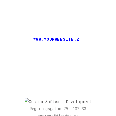
consuetudium lectorum.
Mirum est notare quam
littera gothica, quam nunc
putamus parum claram.
RICK HAMMER
-
WWW.YOURWEBSITE.ZT
Regeringsgatan 29, 102 33
contact@digidot.co