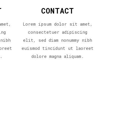
T
CONTACT
amet,
Lorem ipsum dolor sit amet,
ing
consectetuer adipiscing
 nibh
elit, sed diam nonummy nibh
oreet
euismod tincidunt ut laoreet
.
dolore magna aliquam.