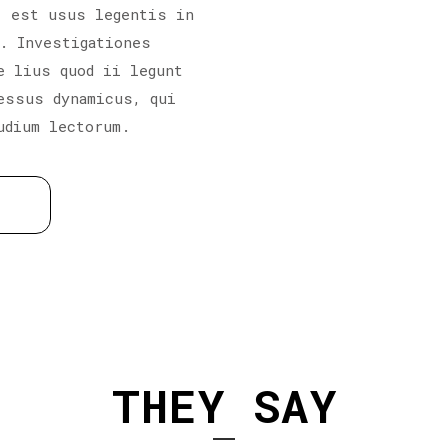
; est usus legentis in
. Investigationes
e lius quod ii legunt
essus dynamicus, qui
udium lectorum.
THEY SAY