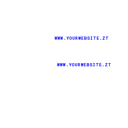
, feugiat delicata liberavisse id cum, n
u case ludus integre, vide viderer elei
cum et atqui placerat.
ALAN SNOW
-
WWW.YOURWEBSITE.ZT
s dynamicus, qui sequitur mutationem cons
am littera gothica, quam nunc putamus par
RICK HAMMER
-
WWW.YOURWEBSITE.ZT